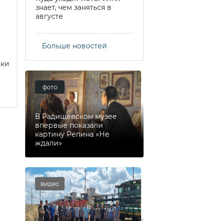
знает, чем заняться в
августе
Больше новостей
еки
фото
В Радищевском музее
впервые показали
картину Репина «Не
ждали»
видео