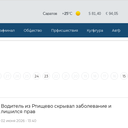
риминал
Общество
Происшествия
Культура
Авто
27
26
25
24
23
22
21
20
19
18
17
16
15
30
29
28
27
26
25
24
23
22
Водитель из Ртищево скрывал заболевание и
лишился прав
02 июня 2026 - 13:40