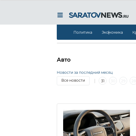
Политика
Экономика
К
Авто
Новости за последний месяц
|
Все новости
31
30
29
28
|
7
6
5
4
3
2
1