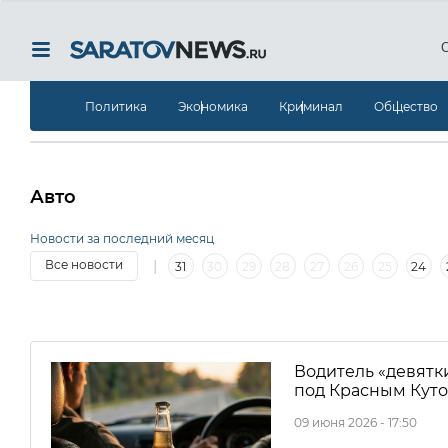
Политика
Экономика
Криминал
Общество
Авто
Новости за последний месяц
|
Все новости
31
30
29
28
27
26
25
24
|
7
6
5
4
3
2
1
30
29
28
27
2
Водитель «девятк
под Красным Кут
09 июня 2026 - 17:50