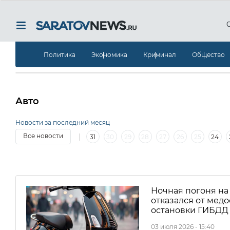
Политика
Экономика
Криминал
Общество
Авто
Новости за последний месяц
|
Все новости
31
30
29
28
27
26
25
24
|
7
6
5
4
3
2
1
30
29
28
27
2
Ночная погоня на
отказался от мед
остановки ГИБДД
03 июля 2026 - 15:40