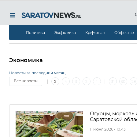
Политика
Экономика
Криминал
Общество
Экономика
Новости за последний месяц
|
|
Все новости
5
4
3
2
1
31
30
29
13
12
11
10
9
8
7
6
5
4
3
2
Огурцы, морковь 
Саратовской обла
11 июня 2026 - 10:43