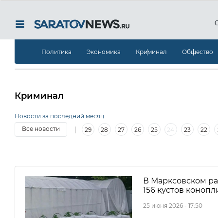
Политика
Экономика
Криминал
Общество
Криминал
Новости за последний месяц
|
Все новости
29
28
27
26
25
24
23
22
|
5
4
3
2
1
30
29
28
27
26
25
2
В Марксовском ра
156 кустов конопл
25 июня 2026 - 17:50