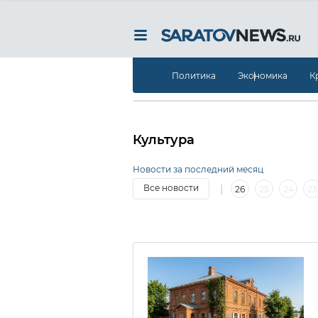
Политика
Экономика
К
Культура
Новости за последний месяц
|
Все новости
26
25
24
23
|
2
1
30
29
28
27
26