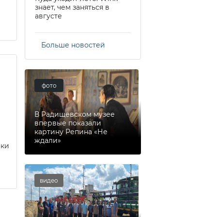
знает, чем заняться в
августе
Больше новостей
фото
В Радищевском музее
впервые показали
картину Репина «Не
ждали»
еки
видео