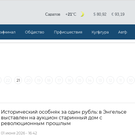
риминал
Общество
Происшествия
Культура
Авто
22
21
20
19
18
17
16
15
14
13
12
11
10
25
24
23
22
21
20
19
18
17
Исторический особняк за один рубль: в Энгельсе
выставлен на аукцион старинный дом с
революционным прошлым
01 июня 2026 - 16:42