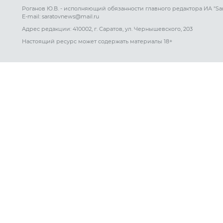
Роганов Ю.В. - исполняющий обязанности главного редактора ИА "Sa
E-mail: saratovnews@mail.ru
Адрес редакции: 410002, г. Саратов, ул. Чернышевского, 203
Настоящий ресурс может содержать материалы 18+