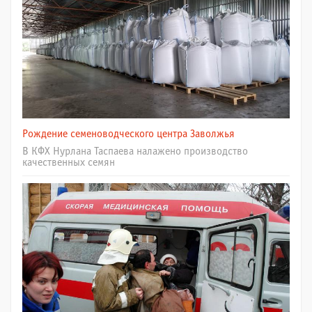
Рождение семеноводческого центра Заволжья
В КФХ Нурлана Таспаева налажено производство
качественных семян