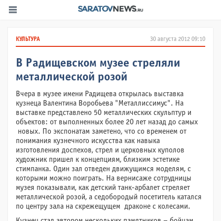
КУЛЬТУРА
30 августа 2012 09:10
В Радищевском музее стреляли
металлической розой
Вчера в музее имени Радищева открылась выставка
кузнеца Валентина Воробьева "Металлиссимус". На
выставке представлено 50 металлических скульптур и
объектов: от выполненных более 20 лет назад до самых
новых. По экспонатам заметено, что со временем от
понимания кузнечного искусства как навыка
изготовления доспехов, стрел и церковных куполов
художник пришел к концепциям, близким эстетике
стимпанка. Один зал отведен движущимся моделям, с
которыми можно поиграть. На вернисаже сотрудницы
музея показывали, как детский танк-арбалет стреляет
металлической розой, а седобородый посетитель катался
по центру зала на скрежещущем драконе с колесами.
Кузнец стал автором нескольких памятников – бойцам