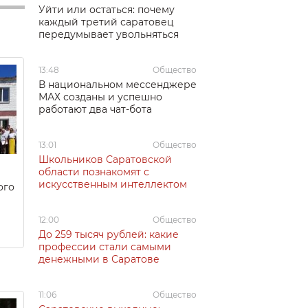
Уйти или остаться: почему
каждый третий саратовец
передумывает увольняться
13:48
Общество
В национальном мессенджере
МАХ созданы и успешно
работают два чат-бота
13:01
Общество
Школьников Саратовской
области познакомят с
искусственным интеллектом
ого
12:00
Общество
До 259 тысяч рублей: какие
профессии стали самыми
денежными в Саратове
11:06
Общество