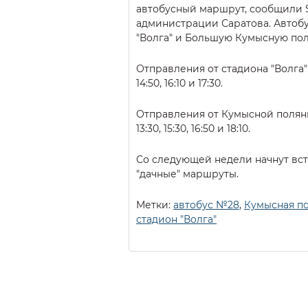
автобусный маршрут, сообщили S
администрации Саратова. Автоб
"Волга" и Большую Кумысную пол
Отправления от стадиона "Волга" – в 
14:50, 16:10 и 17:30.
Отправления от Кумысной поляны – в
13:30, 15:30, 16:50 и 18:10.
Со следующей недели начнут вст
"дачные" маршруты.
Метки:
автобус №28
,
Кумысная п
стадион "Волга"