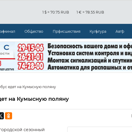
1 $ = 70.75 RUB
1 € = 78.55 RUB
риминал
Общество
Происшествия
Культура
Авто
бус едет на Кумысную поляну
дет на Кумысную поляну
 городской сезонный