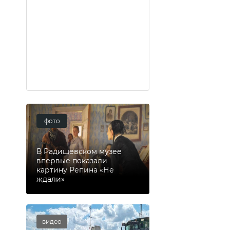
фото
В Радищевском музее
впервые показали
картину Репина «Не
ждали»
видео