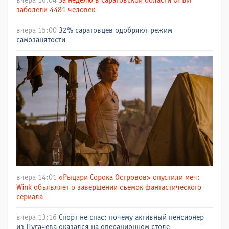
вчера 16:04
За неделю в Саратовской области ОРВИ
заболели 4481 человек
вчера 15:00
32% саратовцев одобряют режим
самозанятости
вчера 14:01
«Рыцари Сорока Островов» опустили меч:
Wink объявляет о завершении съемок фантастического
сериала
вчера 13:16
Спорт не спас: почему активный пенсионер
из Пугачева оказался на операционном столе