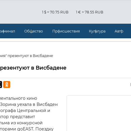
1 $ = 70.75 RUB
1 € = 78.55 RUB
риминал
Общество
Происшествия
Культура
Авто
ния" презентуют в Висбадене
презентуют в Висбадене
ментального кино
 Зорина уехала в Висбаден
тографа Центральной и
ктор представит
льма из конкурсной
торами goEAST. Поездку