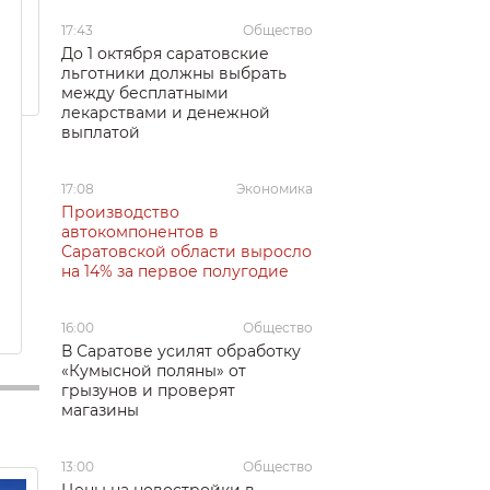
17:43
Общество
До 1 октября саратовские
льготники должны выбрать
между бесплатными
лекарствами и денежной
выплатой
17:08
Экономика
Производство
автокомпонентов в
Саратовской области выросло
на 14% за первое полугодие
16:00
Общество
В Саратове усилят обработку
«Кумысной поляны» от
грызунов и проверят
магазины
13:00
Общество