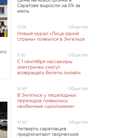
Цены на новостройки в
Саратове выросли на 5% за
июль
12:06
Общество
Новый мурал «Лица одной
страны» появился в Энгельсе
ого
11:30
Общество
С 1 сентября пассажиры
электричек смогут
возвращать билеты онлайн
10:49
Общество
В Энгельсе у пешеходных
переходов появились
необычные «школьники»
10:00
Общество
Четверть саратовцев
предпочитают творческий