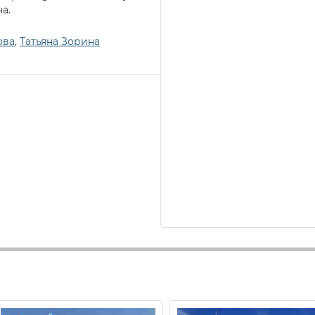
а.
ова
,
Татьяна Зорина