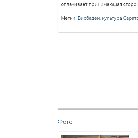
оплачивает принимающая сторон
Метки:
Висбаден
,
культура Сарат
Фото