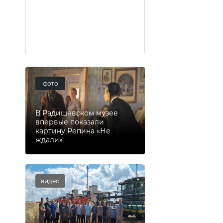
фото
В Радищевском музее
впервые показали
картину Репина «Не
ждали»
видео