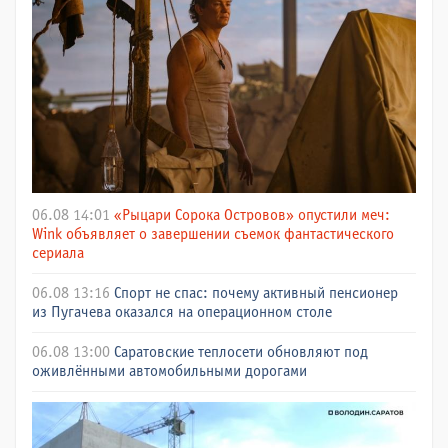
06.08 14:01
«Рыцари Сорока Островов» опустили меч:
Wink объявляет о завершении съемок фантастического
сериала
06.08 13:16
Спорт не спас: почему активный пенсионер
из Пугачева оказался на операционном столе
06.08 13:00
Саратовские теплосети обновляют под
оживлёнными автомобильными дорогами