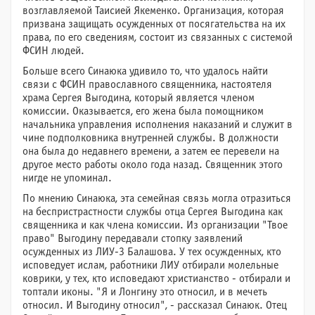
возглавляемой Таисией Якеменко. Организация, которая
призвана защищать осужденных от посягательства на их
права, по его сведениям, состоит из связанных с системой
ФСИН людей.
Больше всего Синаюка удивило то, что удалось найти
связи с ФСИН православного священника, настоятеля
храма Сергея Выгодина, который является членом
комиссии. Оказывается, его жена была помощником
начальника управления исполнения наказаний и служит в
чине подполковника внутренней службы. В должности
она была до недавнего времени, а затем ее перевели на
другое место работы около года назад. Священник этого
нигде не упоминал.
По мнению Синаюка, эта семейная связь могла отразиться
на беспристрастности службы отца Сергея Выгодина как
священника и как члена комиссии. Из организации "Твое
право" Выгодину передавали стопку заявлений
осужденных из ЛИУ-3 Балашова. У тех осужденных, кто
исповедует ислам, работники ЛИУ отбирали молельные
коврики, у тех, кто исповедают христианство - отбирали и
топтали иконы. "Я и Лонгину это относил, и в мечеть
относил. И Выгодину относил", - рассказал Синаюк. Отец