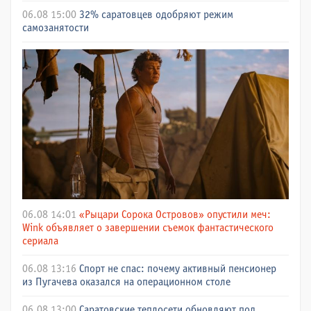
06.08 15:00
32% саратовцев одобряют режим
самозанятости
06.08 14:01
«Рыцари Сорока Островов» опустили меч:
Wink объявляет о завершении съемок фантастического
сериала
06.08 13:16
Спорт не спас: почему активный пенсионер
из Пугачева оказался на операционном столе
06.08 13:00
Саратовские теплосети обновляют под