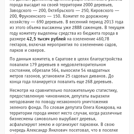
города высадит на своей территории 2000 деревьев,
Заводского — 200, Октябрьского — 250, Кировского —
200, Фрунзенского — 150. Комитет по дорожному
хозяйству — 690 деревьев. В весенний период 2013 года
из этого объема высажены уже 2888 саженцев. В текущем
году комитету выделены средства из бюджета города в
размере
42,5 тысяч рублей
на озеленение 460,78
гектаров, включая мероприятия по озеленению садов,
парков и скверов.
По данным комитета, в Саратове в целях благоустройства
повалили 179 деревьев в неудовлетворительном
состоянии, обрезали 564, выкосили 54 квадратных
метров газонов, установили 25 садовых диванов. До
конца года планируется повалить еще 268 деревьев.
Несмотря на сравнительно положительную статистику,
предоставленную чиновником, депутаты выразили
негодование по поводу незаконного уничтожения
зеленого фонда. По словам депутата Олега Комарова, на
территории города имеют место случаи, когда различные
бизнесмены самовольно вырубают деревья,
асфальтируют землю и организуют парковки. В свою
очередь Александр Янклович посетовал, что в поселке