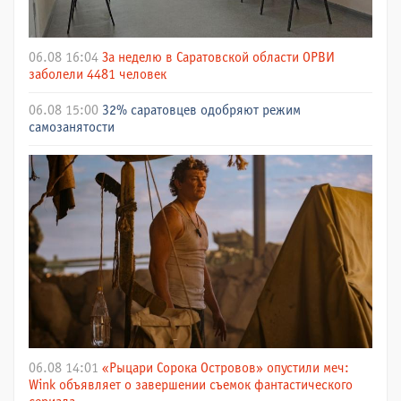
06.08 16:04
За неделю в Саратовской области ОРВИ
заболели 4481 человек
06.08 15:00
32% саратовцев одобряют режим
самозанятости
06.08 14:01
«Рыцари Сорока Островов» опустили меч:
Wink объявляет о завершении съемок фантастического