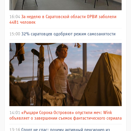
16:04
За неделю в Саратовской области ОРВИ заболели
4481 человек
15:00
32% саратовцев одобряют режим самозанятости
14:01
«Рыцари Сорока Островов» опустили меч: Wink
объявляет о завершении съемок фантастического сериала
13:16
Спорт не спас: почему активный пенсионер из