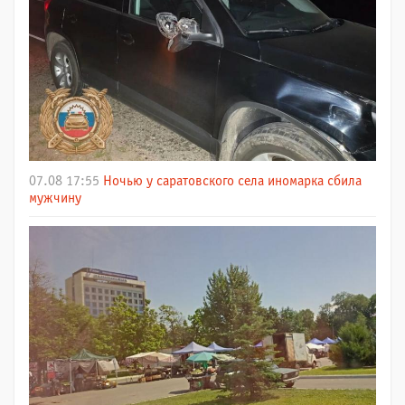
07.08 17:55
Ночью у саратовского села иномарка сбила
мужчину