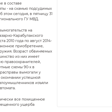
е в составе
пы - на скамью подсудимых
 этом сегодня, в пятницу 31
гионального ГУ МВД.
вымогательств на
азарно-Карабулакского
та 2010 года по август 2014-
законное приобретение,
оружия. Возраст обвиняемых
ьшинство из них имеет
ию правоохранителей,
пные схемы 90-х в
 расправы вымогали у
о окончании успешной
 злоумышленников изъяли
втомата.
ически все похищенное
змещенного ущерба