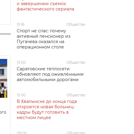
о завершении съемок
фантастического сериала
13:16
Общество
Спорт не спас: почему
активный пенсионер из
Пугачева оказался на
операционном столе
13:00
Общество
Саратовские теплосети
обновляют под оживлёнными
автомобильными дорогами
12:00
Общество
В Хвалынске до конца года
откроется новая больниц:
ого
кадры будут готовить в
местном лицее
09:00
Общество