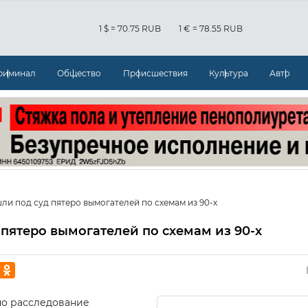
1 $ = 70.75 RUB
1 € = 78.55 RUB
риминал
Общество
Происшествия
Культура
Авто
ли под суд пятеро вымогателей по схемам из 90-х
 пятеро вымогателей по схемам из 90-х
но расследование