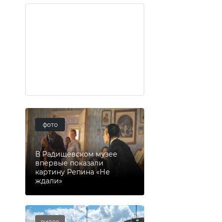
фото
В Радищевском музее
впервые показали
картину Репина «Не
ждали»
видео