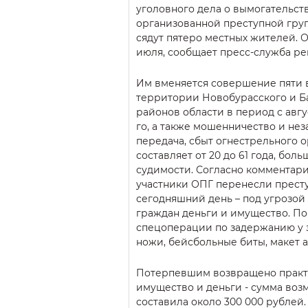
уголовного дела о вымогательств
организованной преступной груп
сядут пятеро местных жителей. Об
июля, сообщает пресс-служба ре
Им вменяется совершение пяти 
территории Новобурасского и Б
районов области в период с авгус
го, а также мошенничество и не
передача, сбыт огнестрельного 
составляет от 20 до 61 года, бол
судимости. Согласно комментар
участники ОПГ перенесли престу
сегодняшний день – под угрозой
граждан деньги и имущество. П
спецоперации по задержанию у
ножи, бейсбольные биты, макет а
Потерпевшим возвращено практ
имущество и деньги - сумма во
составила около 300 000 рублей.