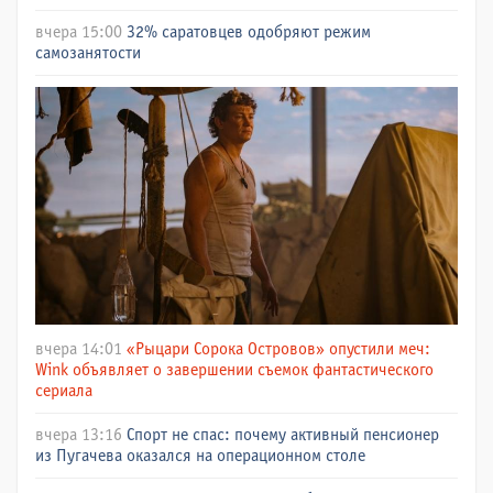
вчера 15:00
32% саратовцев одобряют режим
самозанятости
вчера 14:01
«Рыцари Сорока Островов» опустили меч:
Wink объявляет о завершении съемок фантастического
сериала
вчера 13:16
Спорт не спас: почему активный пенсионер
из Пугачева оказался на операционном столе