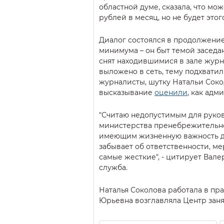
областной думе, сказала, что мож
рублей в месяц, но не будет этог
Диалог состоялся в продолжени
минимума – он быт темой заседа
снят находившимися в зале жур
выложено в сеть, тему подхвати
журналисты, шутку Натальи Соко
высказывание
оценили
, как адм
"Считаю недопустимым для руко
министерства пренебрежительно
имеющим жизненную важность дл
забывает об ответственности, м
самые жесткие", - цитирует Вале
служба.
Наталья Соколова работала в пра
Юрьевна возглавляла Центр заня