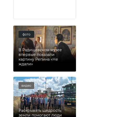
фото
В Радищевском музее
впервые показали
картину Репина «Не
ждали»
видео
Раскрывать щедрость
земли помогают люди