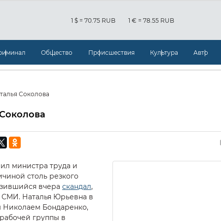
1 $ = 70.75 RUB
1 € = 78.55 RUB
риминал
Общество
Происшествия
Культура
Авто
талья Соколова
 Соколова
ил министра труда и
ичиной столь резкого
азившийся вчера
скандал
,
СМИ. Наталья Юрьевна в
м Николаем Бондаренко,
рабочей группы в