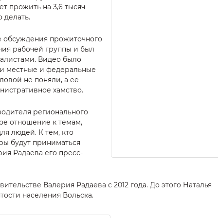
ет прожить на 3,6 тысяч
о делать.
е обсуждения прожиточного
ния рабочей группы и был
налистами. Видео было
ли местные и федеральные
ловой не поняли, а ее
инистративное хамство.
водителя регионального
е отношение к темам,
я людей. К тем, кто
еры будут приниматься
рия Радаева его пресс-
вительстве Валерия Радаева с 2012 года. До этого Наталья
тости населения Вольска.