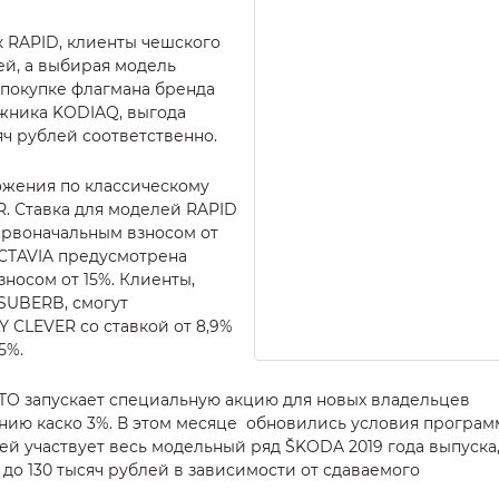
 RAPID, клиенты чешского
ей, а выбирая модель
 покупке флагмана бренда
жника KODIAQ, выгода
сяч рублей соответственно.
жения по классическому
R. Ставка для моделей RAPID
первоначальным взносом от
OCTAVIA предусмотрена
зносом от 15%. Клиенты,
SUBERB, смогут
 CLEVER со ставкой от 8,9%
15%.
UTO запускает специальную акцию для новых владельцев
анию каско 3%. В этом месяце обновились условия програ
ей участвует весь модельный ряд ŠKODA 2019 года выпуска,
до 130 тысяч рублей в зависимости от сдаваемого