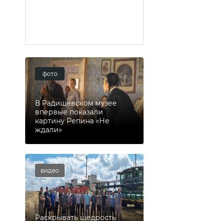
фото
В Радищевском музее
впервые показали
картину Репина «Не
ждали»
видео
Раскрывать щедрость