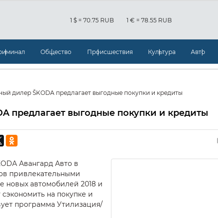
1 $ = 70.75 RUB
1 € = 78.55 RUB
риминал
Общество
Происшествия
Культура
Авто
ый дилер ŠKODA предлагает выгодные покупки и кредиты
 предлагает выгодные покупки и кредиты
ODA Авангард Авто в
тов привлекательными
 новых автомобилей 2018 и
т сэкономить на покупке и
вует программа Утилизация/