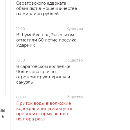
Саратовского адвоката
обвиняют в мошенничестве
на миллион рублей
12:00
Культура
В Шумейке под Энгельсом
отметили 60-летие поселка
Ударник
10:30
Общество
В саратовском колледже
Яблочкова срочно
отремонтируют крышу и
санузлы
09:00
Общество
Приток воды в волжские
водохранилища в августе
ммы
превысит норму почти в
 а
полтора раза