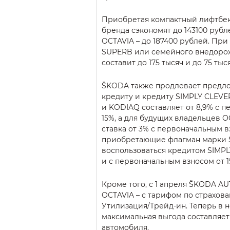
Приобретая компактный лифтбек
бренда сэкономят до 143100 рубл
OCTAVIA – до 187400 рублей. При
SUPERB или семейного внедоро
составит до 175 тысяч и до 75 ты
ŠKODA также продлевает предло
кредиту и кредиту SIMPLY CLEVE
и KODIAQ составляет от 8,9% с 
15%, а для будущих владельцев 
ставка от 3% с первоначальным в
приобретающие флагман марки 
воспользоваться кредитом SIMPLY
и с первоначальным взносом от 
Кроме того, с 1 апреля ŠKODA A
OCTAVIA – с тарифом по страхов
Утилизация/Трейд-ин. Теперь в н
максимальная выгода составляет 
автомобиля.