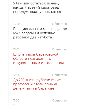
Уйти или остаться: почему
каждый третий саратовец
передумывает увольняться
13:48
Общество
В национальном мессенджере
МАХ созданы и успешно
работают два чат-бота
13:01
Общество
Школьников Саратовской
области познакомят с
искусственным интеллектом
12:00
Общество
До 259 тысяч рублей: какие
профессии стали самыми
денежными в Саратове
11:06
Общество