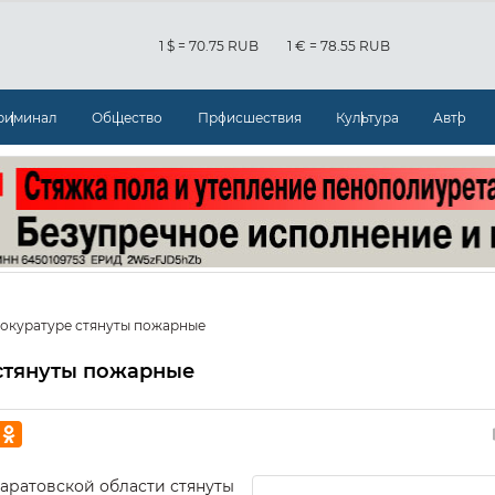
1 $ = 70.75 RUB
1 € = 78.55 RUB
риминал
Общество
Происшествия
Культура
Авто
рокуратуре стянуты пожарные
 стянуты пожарные
аратовской области стянуты