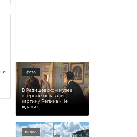
еки
фото
В Радищевском музее
впервые показали
картину Репина «Не
ждали»
видео