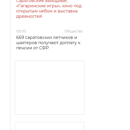
Саратовские выходные:
«Гагаринские игры», кино под
открытым небом и выставка
древностей
09:00
Общество
669 саратовских летчиков и
шахтеров получают доплату к
пенсии от СФР