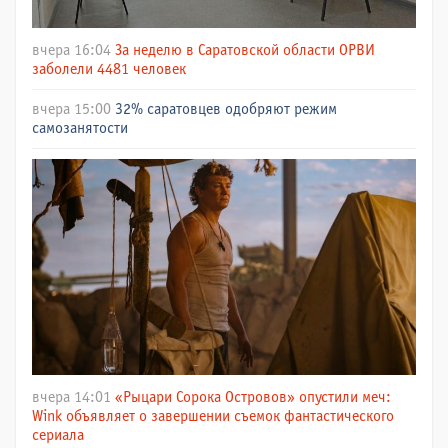
вчера 16:04
За неделю в Саратовской области ОРВИ
заболели 4481 человек
вчера 15:00
32% саратовцев одобряют режим
самозанятости
вчера 14:01
«Рыцари Сорока Островов» опустили меч:
Wink объявляет о завершении съемок фантастического
сериала