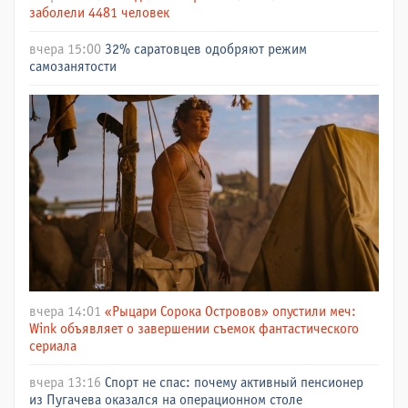
заболели 4481 человек
вчера 15:00
32% саратовцев одобряют режим
самозанятости
вчера 14:01
«Рыцари Сорока Островов» опустили меч:
Wink объявляет о завершении съемок фантастического
сериала
вчера 13:16
Спорт не спас: почему активный пенсионер
из Пугачева оказался на операционном столе