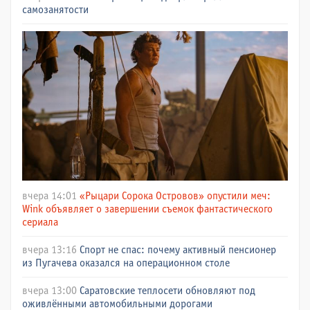
самозанятости
вчера 14:01
«Рыцари Сорока Островов» опустили меч:
Wink объявляет о завершении съемок фантастического
сериала
вчера 13:16
Спорт не спас: почему активный пенсионер
из Пугачева оказался на операционном столе
вчера 13:00
Саратовские теплосети обновляют под
оживлёнными автомобильными дорогами