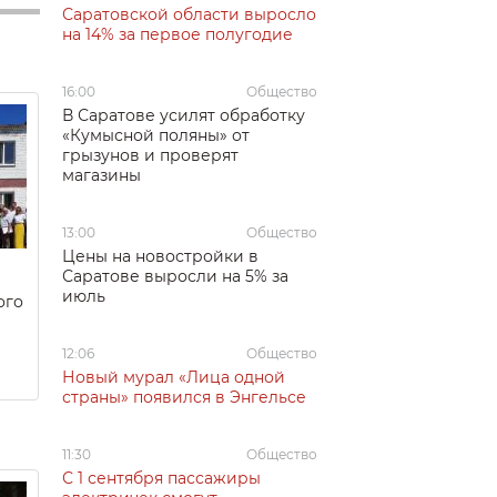
Саратовской области выросло
на 14% за первое полугодие
16:00
Общество
В Саратове усилят обработку
«Кумысной поляны» от
грызунов и проверят
магазины
13:00
Общество
Цены на новостройки в
Саратове выросли на 5% за
июль
ого
12:06
Общество
Новый мурал «Лица одной
страны» появился в Энгельсе
11:30
Общество
С 1 сентября пассажиры