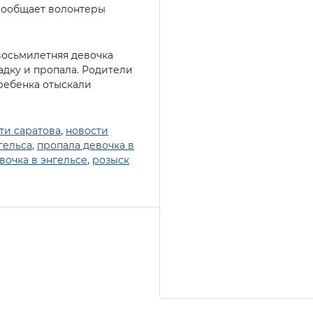
 сообщает волонтеры
 восьмилетняя девочка
адку и пропала. Родители
 ребенка отыскали
ти саратова
,
новости
гельса
,
пропала девочка в
вочка в энгельсе
,
розыск