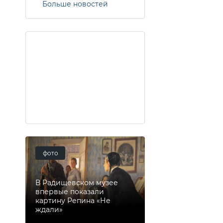
Больше новостей
фото
В Радищевском музее
впервые показали
картину Репина «Не
ждали»