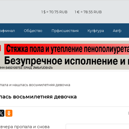
1 $ = 70.75 RUB
1 € = 78.55 RUB
риминал
Общество
Происшествия
Культура
Авто
пала и нашлась восьмилетняя девочка
лась восьмилетняя девочка
 вчера пропала и снова