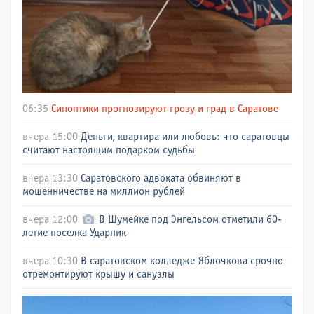
06:35
Синоптики прогнозируют грозу и град в Саратове
вчера 15:00
Деньги, квартира или любовь: что саратовцы
считают настоящим подарком судьбы
вчера 13:30
Саратовского адвоката обвиняют в
мошенничестве на миллион рублей
вчера 12:00
В Шумейке под Энгельсом отметили 60-
летие поселка Ударник
вчера 10:30
В саратовском колледже Яблочкова срочно
отремонтируют крышу и санузлы