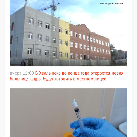
вчера 12:00
В Хвалынске до конца года откроется новая
больниц: кадры будут готовить в местном лицее