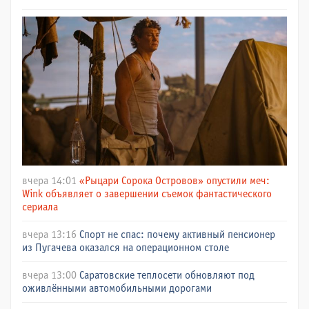
вчера 14:01
«Рыцари Сорока Островов» опустили меч:
Wink объявляет о завершении съемок фантастического
сериала
вчера 13:16
Спорт не спас: почему активный пенсионер
из Пугачева оказался на операционном столе
вчера 13:00
Саратовские теплосети обновляют под
оживлёнными автомобильными дорогами