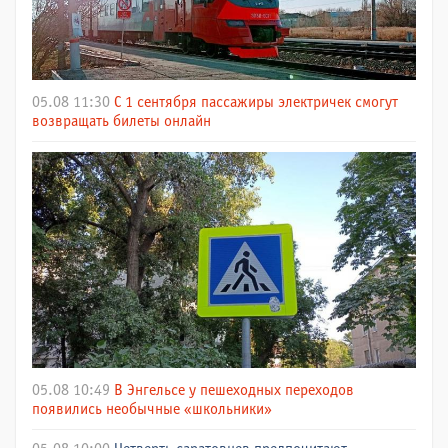
05.08 11:30
С 1 сентября пассажиры электричек смогут
возвращать билеты онлайн
05.08 10:49
В Энгельсе у пешеходных переходов
появились необычные «школьники»