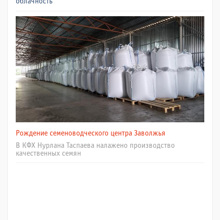
облачность
Рождение семеноводческого центра Заволжья
В КФХ Нурлана Таспаева налажено производство
качественных семян