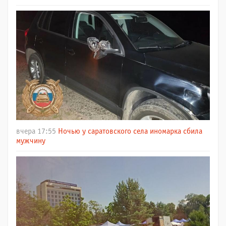
вчера 17:55
Ночью у саратовского села иномарка сбила
мужчину