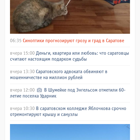
06:35
Синоптики прогнозируют грозу и град в Саратове
вчера 15:00
Деньги, квартира или любовь: что саратовцы
считают настоящим подарком судьбы
вчера 13:30
Саратовского адвоката обвиняют в
мошенничестве на миллион рублей
вчера 12:00
В Шумейке под Энгельсом отметили 60-
летие поселка Ударник
вчера 10:30
В саратовском колледже Яблочкова срочно
отремонтируют крышу и санузлы