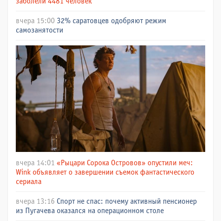
заболели 4481 человек
вчера 15:00
32% саратовцев одобряют режим
самозанятости
вчера 14:01
«Рыцари Сорока Островов» опустили меч:
Wink объявляет о завершении съемок фантастического
сериала
вчера 13:16
Спорт не спас: почему активный пенсионер
из Пугачева оказался на операционном столе