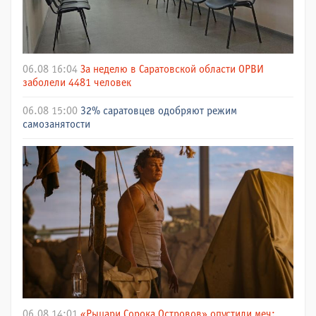
06.08 16:04
За неделю в Саратовской области ОРВИ
заболели 4481 человек
06.08 15:00
32% саратовцев одобряют режим
самозанятости
06.08 14:01
«Рыцари Сорока Островов» опустили меч: