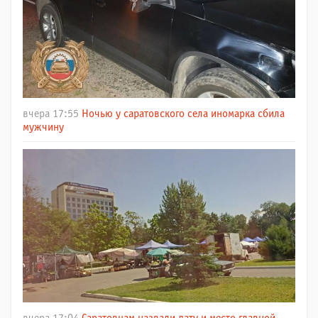
вчера 17:55
Ночью у саратовского села иномарка сбила
мужчину