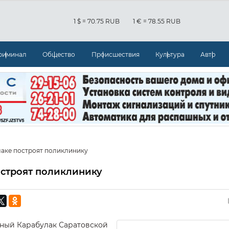
1 $ = 70.75 RUB
1 € = 78.55 RUB
риминал
Общество
Происшествия
Культура
Авто
лаке построят поликлинику
остроят поликлинику
рный Карабулак Саратовской