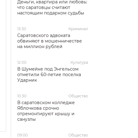
Деньги, квартира или любовь:
что саратовцы считают
настоящим подарком судьбы
13:30
Криминал
Саратовского адвоката
обвиняют в мошенничестве
на миллион рублей
12:00
Культура
В Шумейке под Энгельсом
отметили 60-летие поселка
Ударник
10:30
Общество
В саратовском колледже
Яблочкова срочно
отремонтируют крышу и
санузлы
09:00
Общество