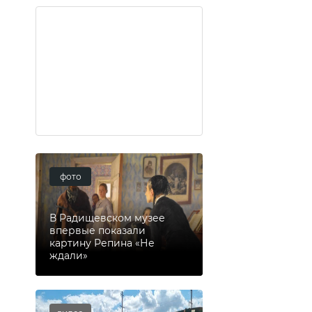
фото
В Радищевском музее
впервые показали
картину Репина «Не
ждали»