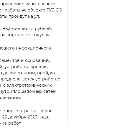
Управление капитального
ет работы на объекте ГУЗ СО
оты пройдут на ул.
 86,1 миллиона рублей.
а портале госзакупок.
ующего инфекционного
даментов и оснований,
, устройство кровли,
но документации, пройдут
предполагается устройство
их, электротехнических,
внутриплощадочных сетей
ализации.
чения контракта – в мае
 25 декабря 2023 года.
ие работ.