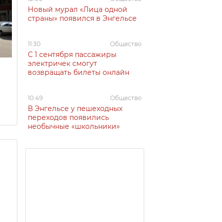
Новый мурал «Лица одной
страны» появился в Энгельсе
11:30
Общество
С 1 сентября пассажиры
электричек смогут
возвращать билеты онлайн
10:49
Общество
В Энгельсе у пешеходных
переходов появились
необычные «школьники»