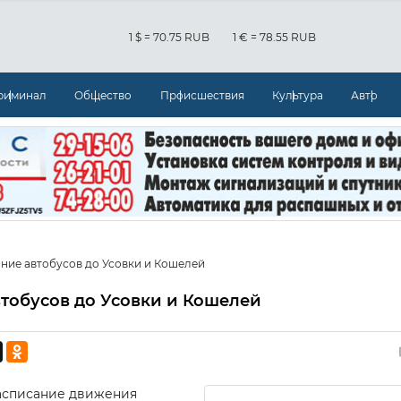
1 $ = 70.75 RUB
1 € = 78.55 RUB
риминал
Общество
Происшествия
Культура
Авто
ние автобусов до Усовки и Кошелей
тобусов до Усовки и Кошелей
расписание движения