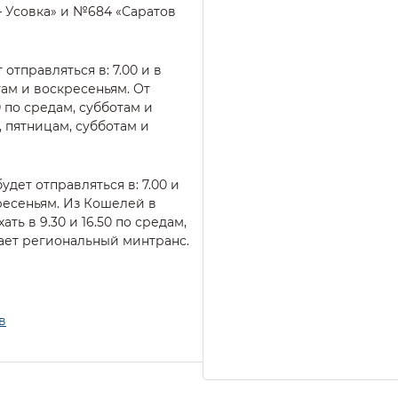
– Усовка» и №684 «Саратов
отправляться в: 7.00 и в
там и воскресеньям. От
0 по средам, субботам и
, пятницам, субботам и
дет отправляться в: 7.00 и
кресеньям. Из Кошелей в
ть в 9.30 и 16.50 по средам,
ает региональный минтранс.
в