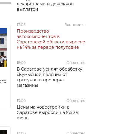
лекарствами и денежной
выплатой
17:08
Экономика
Производство
автокомпонентов в
Саратовской области выросло
на 14% за первое полугодие
16:00
Общество
В Саратове усилят обработку
«Кумысной поляны» от
грызунов и проверят
ого
магазины
13:00
Общество
Цены на новостройки в
Саратове выросли на 5% за
июль
12:06
Общество