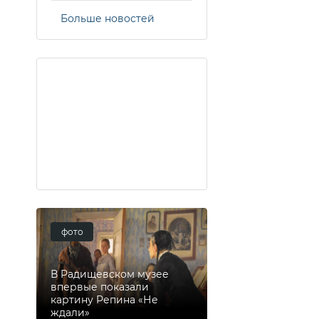
Больше новостей
фото
В Радищевском музее
впервые показали
картину Репина «Не
ждали»