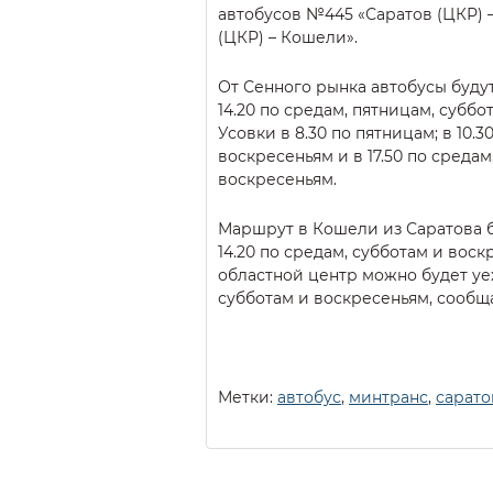
автобусов №445 «Саратов (ЦКР) 
(ЦКР) – Кошели».
От Сенного рынка автобусы будут 
14.20 по средам, пятницам, суббо
Усовки в 8.30 по пятницам; в 10.3
воскресеньям и в 17.50 по средам
воскресеньям.
Маршрут в Кошели из Саратова бу
14.20 по средам, субботам и вос
областной центр можно будет уеха
субботам и воскресеньям, сообщ
Метки:
автобус
,
минтранс
,
сарато