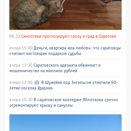
06:35
Синоптики прогнозируют грозу и град в Саратове
вчера 15:00
Деньги, квартира или любовь: что саратовцы
считают настоящим подарком судьбы
вчера 13:30
Саратовского адвоката обвиняют в
мошенничестве на миллион рублей
вчера 12:00
В Шумейке под Энгельсом отметили 60-
летие поселка Ударник
вчера 10:30
В саратовском колледже Яблочкова срочно
отремонтируют крышу и санузлы