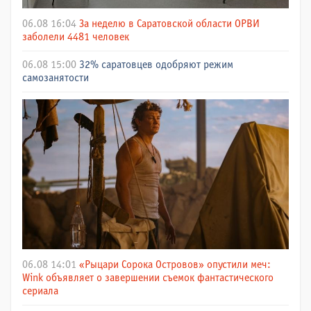
06.08 16:04
За неделю в Саратовской области ОРВИ
заболели 4481 человек
06.08 15:00
32% саратовцев одобряют режим
самозанятости
06.08 14:01
«Рыцари Сорока Островов» опустили меч:
Wink объявляет о завершении съемок фантастического
сериала