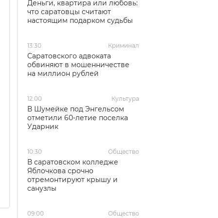
Деньги, квартира или любовь:
что саратовцы считают
настоящим подарком судьбы
13:30
Криминал
Саратовского адвоката
обвиняют в мошенничестве
на миллион рублей
12:00
Культура
В Шумейке под Энгельсом
отметили 60-летие поселка
Ударник
10:30
Общество
В саратовском колледже
Яблочкова срочно
отремонтируют крышу и
санузлы
09:00
Общество