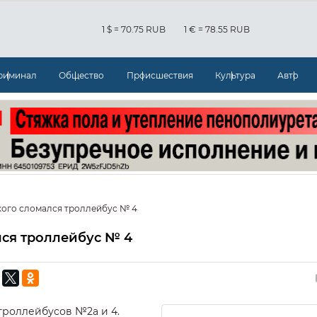
1 $ = 70.75 RUB
1 € = 78.55 RUB
риминал
Общество
Происшествия
Культура
Авто
ого сломался троллейбус № 4
ся троллейбус № 4
троллейбусов №2а и 4.