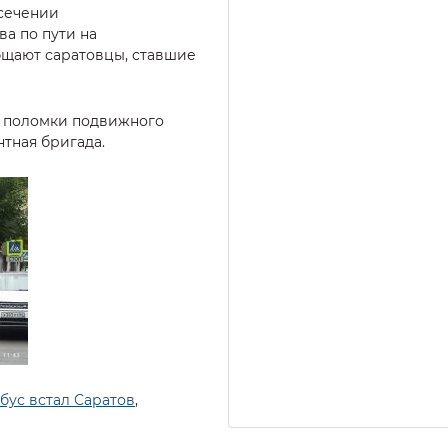
есечении
а по пути на
бщают саратовцы, ставшие
а поломки подвижного
нтная бригада.
бус встал Саратов
,