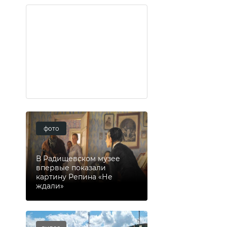
фото
В Радищевском музее
впервые показали
картину Репина «Не
ждали»