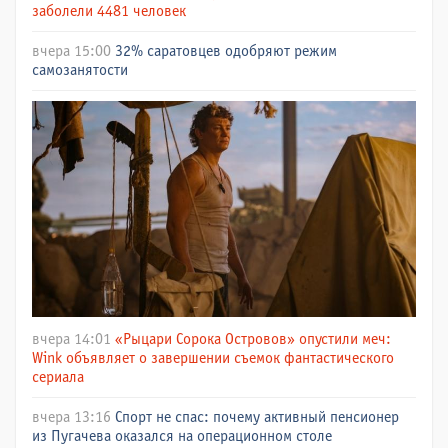
заболели 4481 человек
вчера 15:00
32% саратовцев одобряют режим
самозанятости
вчера 14:01
«Рыцари Сорока Островов» опустили меч:
Wink объявляет о завершении съемок фантастического
сериала
вчера 13:16
Спорт не спас: почему активный пенсионер
из Пугачева оказался на операционном столе