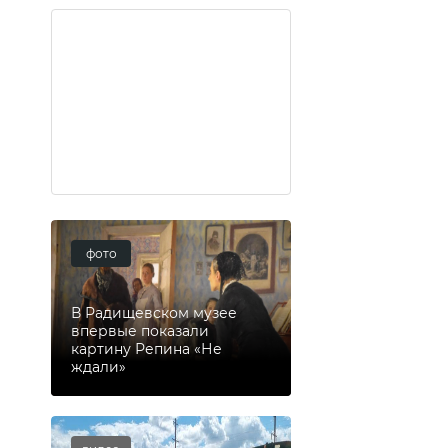
фото
В Радищевском музее
впервые показали
картину Репина «Не
ждали»