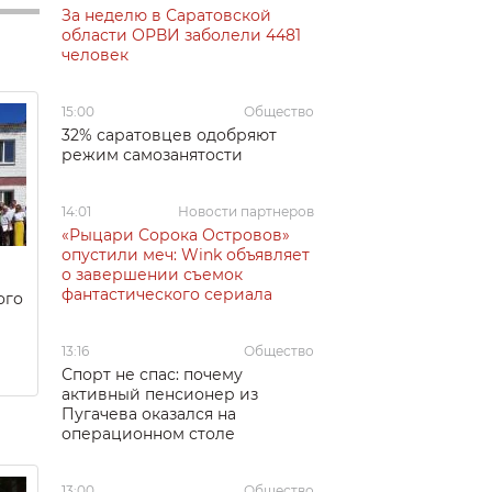
За неделю в Саратовской
области ОРВИ заболели 4481
человек
15:00
Общество
32% саратовцев одобряют
режим самозанятости
14:01
Новости партнеров
«Рыцари Сорока Островов»
опустили меч: Wink объявляет
о завершении съемок
фантастического сериала
ого
13:16
Общество
Спорт не спас: почему
активный пенсионер из
Пугачева оказался на
операционном столе
13:00
Общество