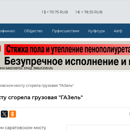
1 $ = 70.75 RUB
1 € = 78.55 RUB
риминал
Общество
Происшествия
Культура
Авто
овском мосту сгорела грузовая "ГАЗель"
ту сгорела грузовая "ГАЗель"
ом саратовском мосту