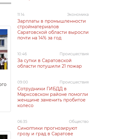
11:14
Экономика
Зарплаты в промышленности
стройматериалов
Саратовской области выросли
почти на 14% за год
10:46
Происшествия
За сутки в Саратовской
области потушили 21 пожар
09:00
Происшествия
ого
Сотрудники ГИБДД в
Марксовском районе помогли
женщине заменить пробитое
колесо
06:35
Общество
Синоптики прогнозируют
грозу и град в Саратове