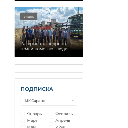
видео
Раскрывать щедрость
земли помогают люди
ПОДПИСКА
Январь
Февраль
Март
Апрель
Май
Июнь