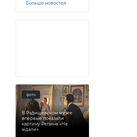
Больше новостей
фото
В Радищевском музее
впервые показали
картину Репина «Не
ждали»