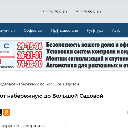
1 $ = 70.75 RUB
1 € = 78.55 RUB
риминал
Общество
Происшествия
Культура
Авто
 доделают набережную до Большой Садовой
ают набережную до Большой Садовой
ланируется завершить