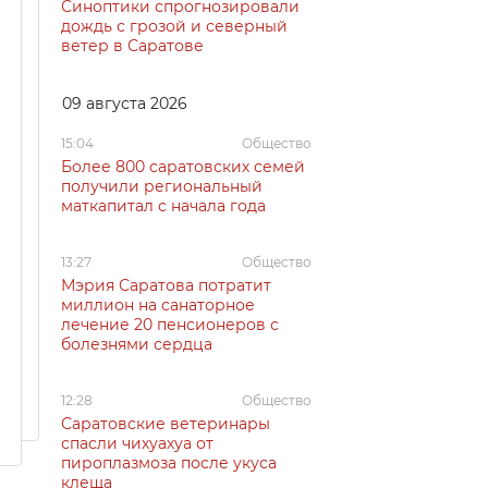
Синоптики спрогнозировали
дождь с грозой и северный
ветер в Саратове
09 августа 2026
15:04
Общество
Более 800 саратовских семей
получили региональный
маткапитал с начала года
13:27
Общество
Мэрия Саратова потратит
миллион на санаторное
лечение 20 пенсионеров с
болезнями сердца
12:28
Общество
Саратовские ветеринары
спасли чихуахуа от
пироплазмоза после укуса
клеща