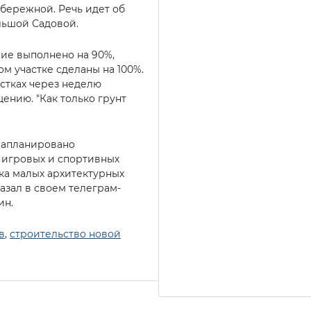
абережной. Речь идет об
ольшой Садовой.
ие выполнено на 90%,
м участке сделаны на 100%.
астках через неделю
ению. "Как только грунт
 Запланировано
, игровых и спортивных
ка малых архитектурных
азал в своем телеграм-
ин.
в
,
строительство новой