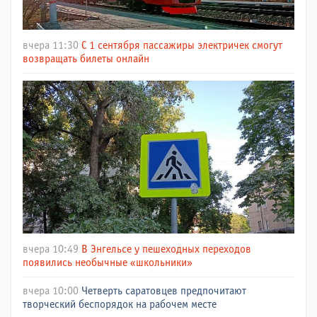
вчера 11:30
С 1 сентября пассажиры электричек смогут
возвращать билеты онлайн
вчера 10:49
В Энгельсе у пешеходных переходов
появились необычные «школьники»
вчера 10:00
Четверть саратовцев предпочитают
творческий беспорядок на рабочем месте