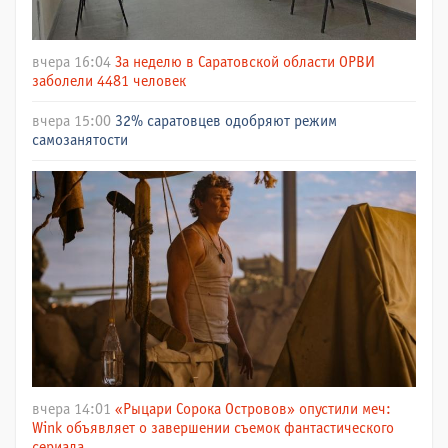
вчера 16:04
За неделю в Саратовской области ОРВИ
заболели 4481 человек
вчера 15:00
32% саратовцев одобряют режим
самозанятости
вчера 14:01
«Рыцари Сорока Островов» опустили меч:
Wink объявляет о завершении съемок фантастического
сериала