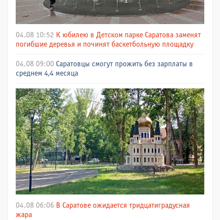
04.08 10:52
К юбилею в Детском парке Саратова заменят
погибшие деревья и починят баскетбольную площадку
04.08 09:00
Саратовцы смогут прожить без зарплаты в
среднем 4,4 месяца
04.08 06:06
В Саратове ожидается тридцатиградусная
жара