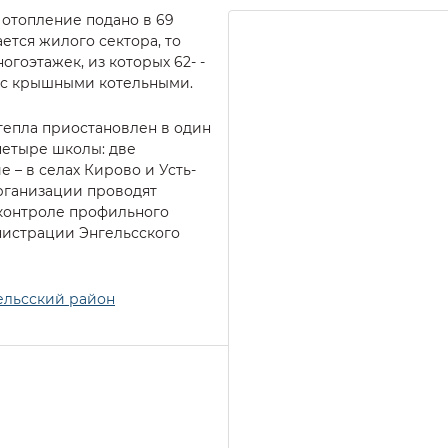
 отопление подано в 69
ается жилого сектора, то
огоэтажек, из которых 62- -
– с крышными котельными.
 тепла приостановлен в один
четыре школы: две
е – в селах Кирово и Усть-
рганизации проводят
 контроле профильного
инистрации Энгельсского
ельсский район