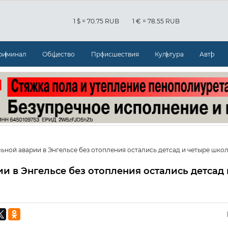
1 $ = 70.75 RUB
1 € = 78.55 RUB
риминал
Общество
Происшествия
Культура
Авто
ьной аварии в Энгельсе без отопления остались детсад и четыре шко
и в Энгельсе без отопления остались детсад 