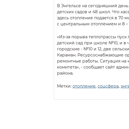
В Энгельсе на сегодняшний день
детских садов и 48 школ. Что кас
здесь отопление подается в 70 мн
с центральным отоплением и 8 
«Из-за порыва теплотрассы пуск
детский сад при школе №10, и в 
городские - №10 и 12, две сельски
Караман. Ресурсоснабжающие о
ремонтные работы. Ситуация на
комитета», - сообщает сайт адм
района.
Метки:
отопление
,
соцсфера
,
энг