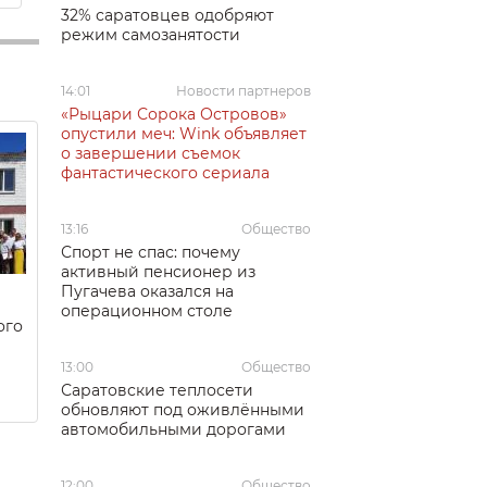
32% саратовцев одобряют
режим самозанятости
14:01
Новости партнеров
«Рыцари Сорока Островов»
опустили меч: Wink объявляет
о завершении съемок
фантастического сериала
13:16
Общество
Спорт не спас: почему
активный пенсионер из
Пугачева оказался на
операционном столе
ого
13:00
Общество
Саратовские теплосети
обновляют под оживлёнными
автомобильными дорогами
12:00
Общество