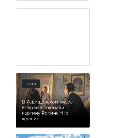
фото
В Радищевском музее
впервые показали
картину Репина «Не
ждали»