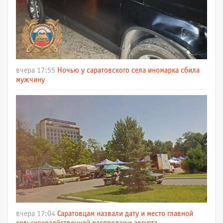
вчера 17:55
Ночью у саратовского села иномарка сбила
мужчину
вчера 17:04
Саратовцам назвали дату и место главной