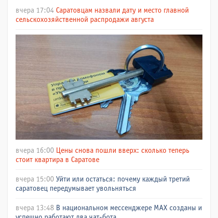
вчера 17:04
Саратовцам назвали дату и место главной
сельскохозяйственной распродажи августа
вчера 16:00
Цены снова пошли вверх: сколько теперь
стоит квартира в Саратове
вчера 15:00
Уйти или остаться: почему каждый третий
саратовец передумывает увольняться
вчера 13:48
В национальном мессенджере МАХ созданы и
успешно работают два чат-бота