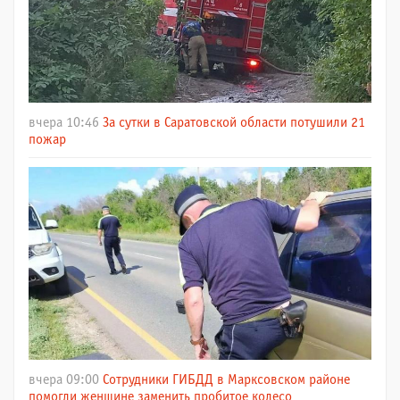
вчера 10:46
За сутки в Саратовской области потушили 21
пожар
вчера 09:00
Сотрудники ГИБДД в Марксовском районе
помогли женщине заменить пробитое колесо