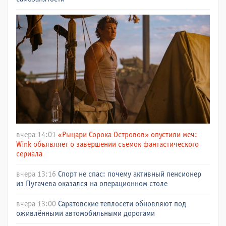
вчера 14:01
«Рыцари Сорока Островов» опустили меч:
Wink объявляет о завершении съемок фантастического
сериала
вчера 13:16
Спорт не спас: почему активный пенсионер
из Пугачева оказался на операционном столе
вчера 13:00
Саратовские теплосети обновляют под
оживлёнными автомобильными дорогами