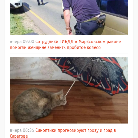
вчера 09:00
Сотрудники ГИБДД в Марксовском районе
помогли женщине заменить пробитое колесо
вчера 06:35
Синоптики прогнозируют грозу и град в
Саратове