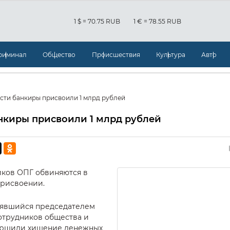
1 $ = 70.75 RUB
1 € = 78.55 RUB
риминал
Общество
Происшествия
Культура
Авто
сти банкиры присвоили 1 млрд рублей
нкиры присвоили 1 млрд рублей
ников ОПГ обвиняются в
присвоении.
влявшийся председателем
отрудников общества и
совершили хищение денежных