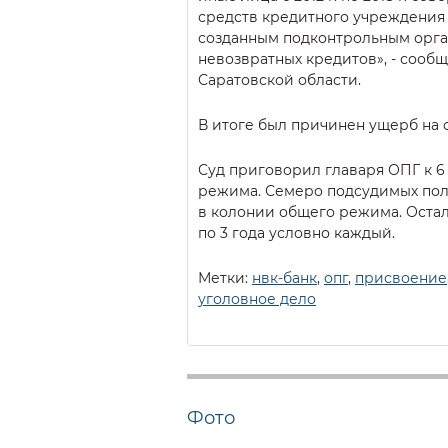
средств кредитного учреждения
созданным подконтрольным орг
невозвратных кредитов», - сооб
Саратовской области.
В итоге был причинен ущерб на 
Суд приговорил главаря ОПГ к 6
режима. Семеро подсудимых полу
в колонии общего режима. Оста
по 3 года условно каждый.
Метки:
нвк-банк
,
опг
,
присвоение
уголовное дело
Фото