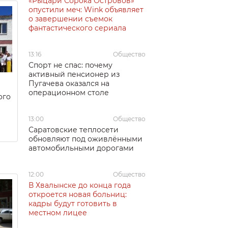
«Рыцари Сорока Островов»
опустили меч: Wink объявляет
о завершении съемок
фантастического сериала
13:16
Общество
Спорт не спас: почему
активный пенсионер из
Пугачева оказался на
операционном столе
ого
13:00
Общество
Саратовские теплосети
обновляют под оживлёнными
автомобильными дорогами
12:00
Общество
В Хвалынске до конца года
откроется новая больниц:
кадры будут готовить в
местном лицее