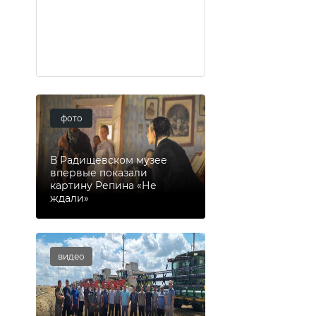
фото
В Радищевском музее
впервые показали
картину Репина «Не
ждали»
видео